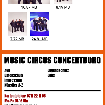
10.87 MB
8.19 MB
7.72 MB
24.81 MB
AGB
Jugendschutz
Datenschutz
Jobs
Impressum
Künstler A-Z
Kartentelefon: 0711 22 11 05
Mo-Fr: 10-16 Uhr