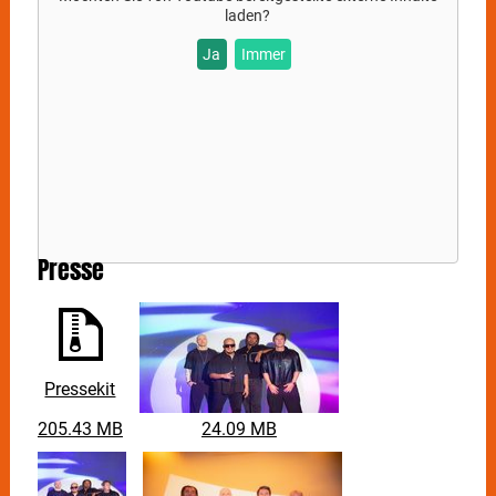
energiegeladene Club-Banger und Hits mit Haltung
laden?
aus ihren bunten Ärmeln schütteln können. Nach
Ja
Immer
beinahe einem vierteljahrhundert Show-Biz tourt die
Band weiter durch ausverkaufte Hallen, hat gerade
erst den Titelsong zur Handball EM in Deutschland
geliefert (“Celebration”) und feiert im September 2024
das 15-Jährige Jubiläum des Überhits “MONSTA”.
Dazu haben sich
CULCHA CANDELA
etwas ganz
besonderes ausgedacht: Mit einer ganzen Kiste
großartiger Überraschungen, starken Kollaborationen
und einer brandneuen "MONSTA 15 EP" (27.9.) wird
der September monstastark. Mindestens..!
Presse
Dass die Jungs sich auch heute für keinen Spaß zu
schade sind, zeigten sie erst jüngst, als sie ein Fun–
Dance-Video auf TikTok zu Shirin Davids Song
“Bauch Beine Po” veröffentlichten und verkündeten,
dass sie bei eine Million Views auf dem Clip eine neue
Pressekit
Single veröffentlichen. Prompt in der Woche drauf
haben sie den Release ihrer neuen Single "Killah"
205.43 MB
24.09 MB
(06.09.) announced. Die eine Mio views waren
natürlich schnell eingesammelt!
Doch das ist noch nicht alles: Im März 2025 steht