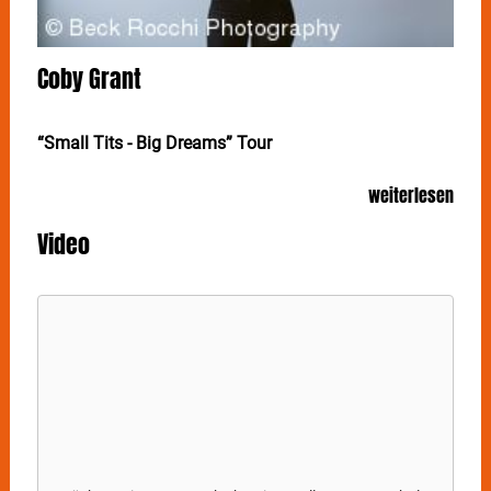
Coby Grant
“Small Tits - Big Dreams” Tour
Das breite Lächeln, das viel Lebensfreude ausstrahlt,
weiterlesen
ist COBY GRANTs Kennzeichen. Doch die Australierin
fällt auch mit ihrer weichen und markanten Stimme
Video
auf. Nachdem die Folksängerin bei "The Voice Of
Germany" begeistert hat, kommt sie am 1. Februar auf
ein Gastspiel ins Im Wizemann in Stuttgart.
Mit sehr viel Gefühl verbreitet
COBY GRANT
Wärme
auch in kalten und dunklen Stunden. Ihre Single
„Winter Bear“ wurde nicht nur ein Hit, sondern auch
Anker für Trauernde. Die Australierin mit Wohnsitz in
Deutschland hatte immer den Traum, von ihrer Musik
leben zu können. Ihr persönliches Märchen beginnt
sie als Straßenmusikerin. Mittlerweile spielt sie