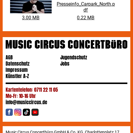
Weltmeisterschaft geschrieben.
Presseinfo_Carpark_North.p
df
3.00 MB
0.22 MB
AGB
Jugendschutz
Datenschutz
Jobs
Impressum
Künstler A-Z
Kartentelefon: 0711 22 11 05
Mo-Fr: 10-16 Uhr
info@musiccircus.de
Music Circus Concertbüro GmbH & Co. KG, Charlottenplatz 17,