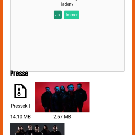
Nachholtermin: Eintrittskarten vom 11. Dezember
laden?
2021 bleiben gültig.
Ja
Immer
Presse
Pressekit
14.10 MB
2.57 MB