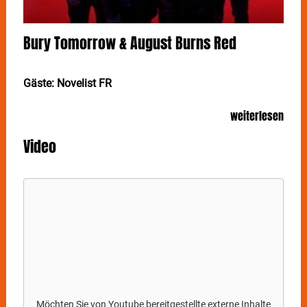
Bury Tomorrow & August Burns Red
Gäste: Novelist FR
Mit BURY TOMORROW und AUGUST BURNS RED
weiterlesen
kommen am 19. November zwei Metalcore-
Schwergewichte nach Stuttgart ins LKA Longhorn. Als
Video
Gäste sind Novelist FR mit von der Partie.
BURY TOMORROW
und
AUGUST BURNS RED
spielen
bereits seit vielen Jahren ganz vorne in der Metal-
Szene. Beide konnten zuletzt nicht nur mit guten
Chart-Platzierungen punkten – BURY TOMORROW
erreichte Platz 3 der deutschen Album-Charts –,
sondern sind auch auf der Bühne absolute Garanten
für überzeugende Live-Shows. Begleitet werden die
beiden von Miss May I und Thornhill – ein mehr als
überzeugendes Tour-Package!
Möchten Sie von
Youtube
bereitgestellte externe Inhalte