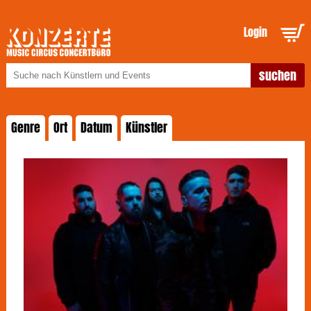
Login
Genre
Ort
Datum
Künstler