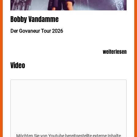
Bobby Vandamme
Der Govaneur Tour 2026
Nach dem Erfolg seiner ersten Solo-Tournee kehrt
weiterlesen
BOBBY VANDAMME auf noch größere Bühnen
zurück: Für den 15. Mai in der Stuttgarter Porsche-
Video
Arena verspricht der "Govaneur" eine noch
eindrucksvollere und wildere Show.
Noch nicht lange ist es her, dass
BOBBY VANDAMME
seine Fans mit seiner ersten Solo-Tournee ins
Staunen versetzte. Und erfolgreicher hätte sie wohl
kaum laufen können: Schon bei der ersten Show
avancierte die Live-Version von „El Capitano“ zum
regelrechten Hit - live vor Ort mit etlichen Moshpits
sowie gleichwohl in den sozialen Netzwerken. Auf
insgesamt zehnTerminen lieferte er eine Show ab, die
ihresgleichen sucht - und die Fans waren begeistert.
Möchten Sie von
Youtube
bereitgestellte externe Inhalte