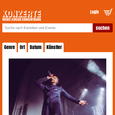
Login
Genre
Ort
Datum
Künstler