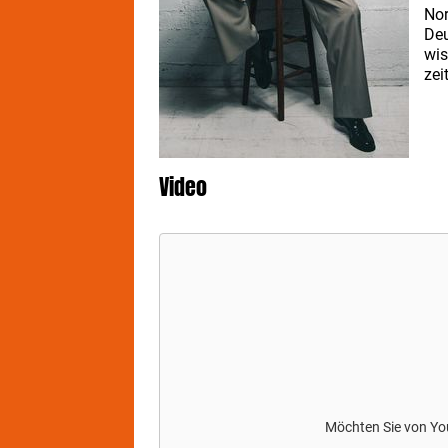
No
Deu
wis
zei
Pub
Jah
Video
Möchten Sie von
Yo