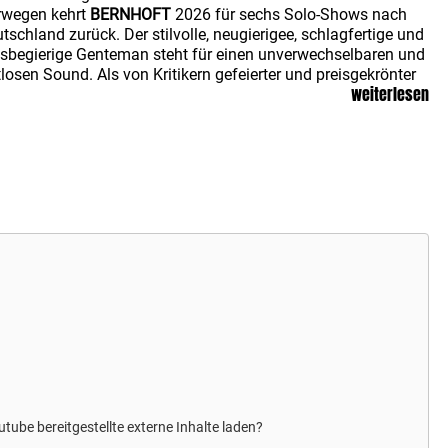
rwegen kehrt
BERNHOFT
2026 für sechs Solo-Shows nach
tschland zurück. Der stilvolle, neugierigee, schlagfertige und
sbegierige Genteman steht für einen unverwechselbaren und
tlosen Sound. Als von Kritikern gefeierter und preisgekrönter
weiterlesen
likumsliebling kann er auf eine solide Diskografie und ein
rzehnt ausverkaufter Tourneen zurückblicken.
utube
bereitgestellte externe Inhalte laden?