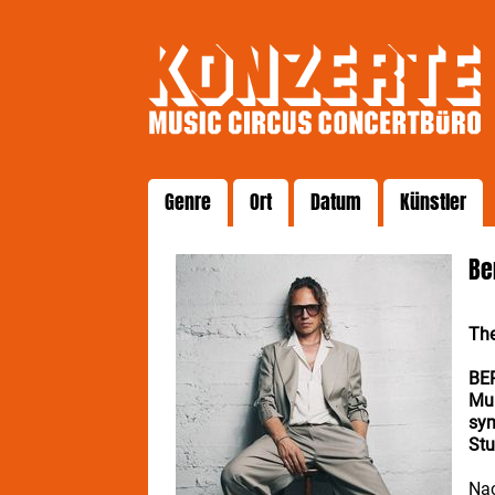
Genre
Ort
Datum
Künstler
Be
Th
BER
Mul
sym
Stu
Nac