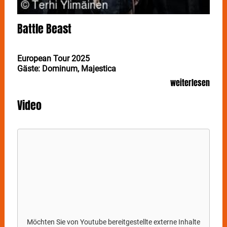
Battle Beast
European Tour 2025
Gäste: Dominum, Majestica
weiterlesen
"100% Heavy Metal – 0% Bullshit!", so das einfache,
aber äußerst effektive Erfolgsrezept von BATTLE
Video
BEAST. Am 31. Oktober gastieren die jungen Finnen
mit ihrem sechste Album "Circus Of Doom" in der
Filharmonie in Filderstadt.
Mit ihren enorm eingängigen, riffgeladenen Songs
und Noora Louhimos einzigartiger Stimme haben sich
BATTLE BEAST
in den letzten Jahren zu einem
Aushängeschild des modernen Heavy Metal
entwickelt. Nun kommt der Zirkus in die Stadt: Doom
Metal? Sicherlich nicht. Zirkus-Metal? Genau das! Ob
es ein solches Metal-Genre tatsächlich schon in
größerem Maßstab gegeben hat, lässt sich nicht
Möchten Sie von
Youtube
bereitgestellte externe Inhalte