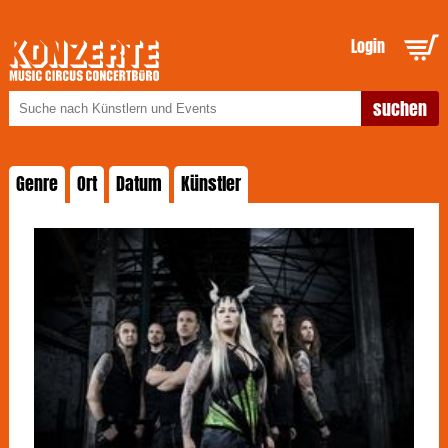
Login
Genre
Ort
Datum
Künstler