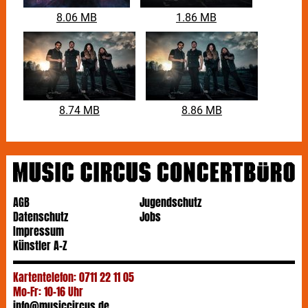
8.06 MB
1.86 MB
8.74 MB
8.86 MB
AGB
Jugendschutz
Datenschutz
Jobs
Impressum
Künstler A-Z
Kartentelefon: 0711 22 11 05
Mo-Fr: 10-16 Uhr
info@musiccircus.de