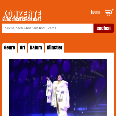
Login
Genre
Ort
Datum
Künstler