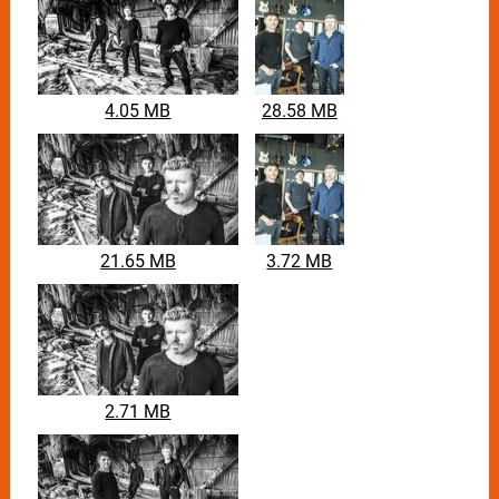
4.05 MB
28.58 MB
21.65 MB
3.72 MB
2.71 MB