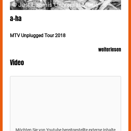
a-ha
MTV Unplugged Tour 2018
Gast: Alexander Knappe
weiterlesen
A-HA haben den Akustik-Sound für sich entdeckt: Mit
Video
seinem auf der Insel Giske vor der Küste Norwegens
eingespielten akustischen Album kommt das Pop-Trio
nun auf Unplugged-Tour und präsentiert bekannte
Hits und selten live gespielte Tracks in neuem
Gewand.
Das legendäre norwegische Pop-Trio A-HA hat auf der
malerischen Insel Giske vor der Küste Norwegens
einen vollkommen neuen Sound erklingen lassen: Im
Rahmen der Konzertreihe MTV Unplugged gab die
Band zwei exklusive Konzerte, die vor einem kleinen
Publikum aufgezeichnet wurden. Eine Premiere, denn
Möchten Sie von
Youtube
bereitgestellte externe Inhalte