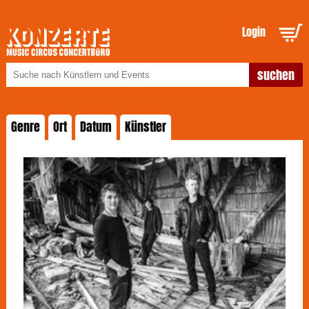
Login
Genre
Ort
Datum
Künstler