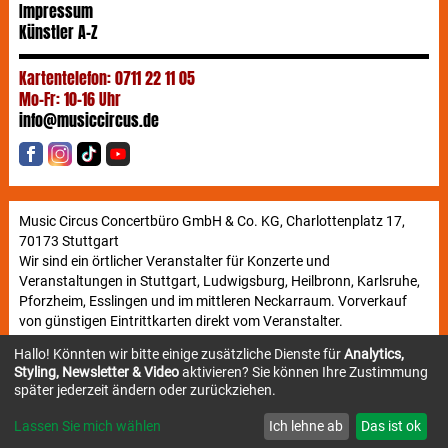
Impressum
Künstler A-Z
Kartentelefon: 0711 22 11 05
Mo-Fr: 10-16 Uhr
info@musiccircus.de
Music Circus Concertbüro GmbH & Co. KG, Charlottenplatz 17,
70173 Stuttgart
Wir sind ein örtlicher Veranstalter für Konzerte und
Veranstaltungen in Stuttgart, Ludwigsburg, Heilbronn, Karlsruhe,
Pforzheim, Esslingen und im mittleren Neckarraum. Vorverkauf
von günstigen Eintrittkarten direkt vom Veranstalter.
Hallo! Könnten wir bitte einige zusätzliche Dienste für
Analytics,
Styling, Newsletter & Video
aktivieren? Sie können Ihre Zustimmung
Newsletter
später jederzeit ändern oder zurückziehen.
Lassen Sie mich wählen
Ich lehne ab
Das ist ok