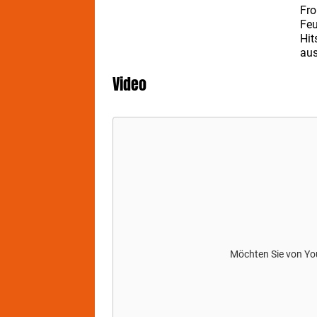
Fro
Feu
Hit
aus
ha
Video
Maß
ein
auf
Büh
Möchten Sie von
Yo