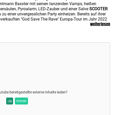
ntmann Baxxter mit seinen tanzenden Vamps, heißen
ersäulen, Pyroalarm, LED-Zauber und einer Salve
SCOOTER
s zu einer unvergesslichen Party einheizen. Bereits auf ihrer
verkauften "God Save The Rave" Europa-Tour im Jahr 2022
weiterlesen
t
SCOOTER
mit seiner explosiv-energetischen Megashow
stäbe gesetzt. Dennoch dürfen sich die Fans für 2024 auf
 neues Level Techno-Experience gefasst machen und sich
 eine extravagante Produktion und spektakuläre
nenshow freuen. Energy Galore!
utube
bereitgestellte externe Inhalte laden?
Ja
Immer