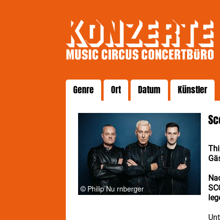
Genre
Ort
Datum
Künstler
Sc
Thi
Gäs
Nac
SCO
leg
Unt