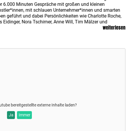
er 6.000 Minuten Gespräche mit großen und kleinen
nstler*innen, mit schlauen Unternehmer*innen und smarten
en geführt und dabei Persönlichkeiten wie Charlotte Roche,
s Eidinger, Nora Tschirner, Anne Will, Tim Mälzer und
weiterlesen
vanni di Lorenzo interviewt. Seine Gäste teilen mit ihm wilde
ebnisse, spannende Gedankengänge und intime Gefühle.
TEL MATZE
zählt mittlerweile über fünf Millionen
er*innen und gehört somit zu den erfolgreichsten deutschen
casts. Die Zeit schreibt über ihn: „Die Unterhaltungen bei
TEL MATZE
erinnern an die Treffen alter Bekannter, was im
gleich zu üblichen Interviews einen Vorteil hat: Hielschers
te vertrauen ihm freigiebig Details aus ihrem Leben an, die
 kaum einem Journalisten erzählen würden.”
utube
bereitgestellte externe Inhalte laden?
Ja
Immer