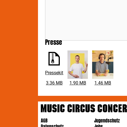
Presse
Pressekit
3.36 MB
1.90 MB
1.46 MB
AGB
Jugendschutz
Datenschutz
Jobs